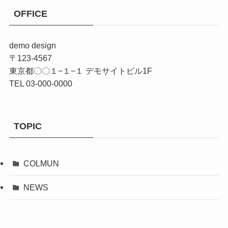
OFFICE
demo design
〒123-4567
東京都〇〇１−１−１ デモサイトビル1F
TEL 03-000-0000
TOPIC
COLMUN
NEWS