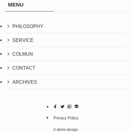
MENU
PHILOSOPHY
SERVICE
COLMUN
CONTACT
ARCHIVES
Privacy Policy
©
demo design.