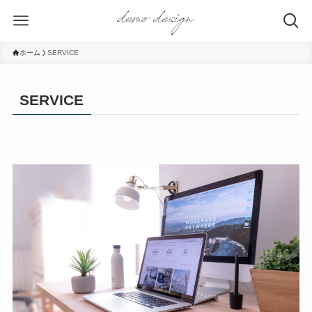
ホーム
SERVICE
SERVICE