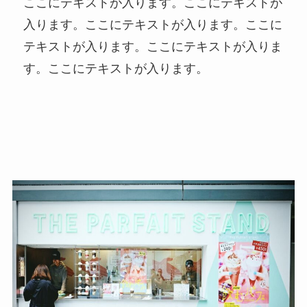
ここにテキストが入ります。ここにテキストが
入ります。ここにテキストが入ります。ここに
テキストが入ります。ここにテキストが入りま
す。ここにテキストが入ります。