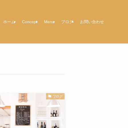
ホーム
Concept
Menu
ブログ
お問い合わせ
ブログ