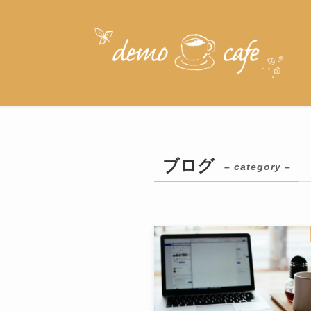
ブログ
– category –