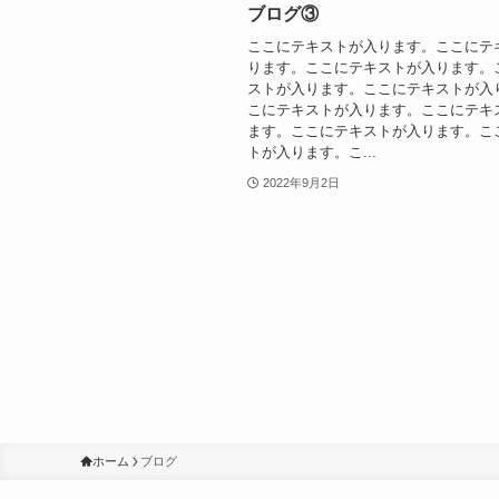
ブログ③
ここにテキストが入ります。ここにテ
ります。ここにテキストが入ります。
ストが入ります。ここにテキストが入
こにテキストが入ります。ここにテキ
ます。ここにテキストが入ります。こ
トが入ります。こ...
2022年9月2日
ホーム
ブログ